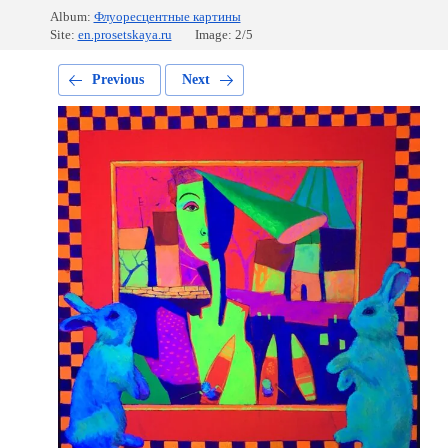
Album:
Флуоресцентные картины
Site:
en.prosetskaya.ru
Image: 2/5
Previous
Next